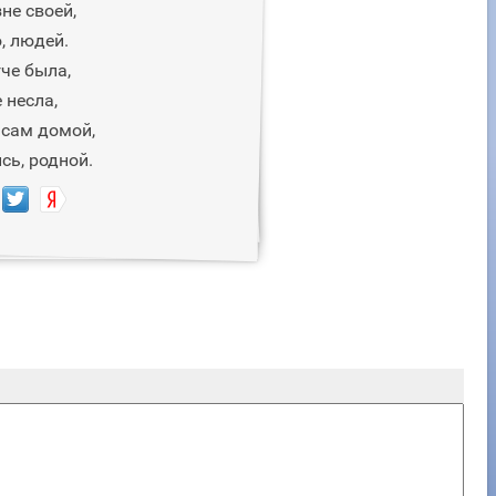
не своей,
, людей.
че была,
 несла,
ьсам домой,
сь, родной.