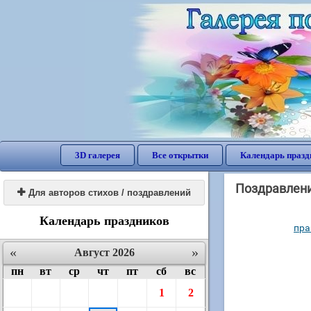
3D галерея
Все открытки
Календарь празд
Поздравлени

Для авторов стихов / поздравлений
Календарь праздников
пра
«
»
Август 2026
пн
вт
ср
чт
пт
сб
вс
1
2