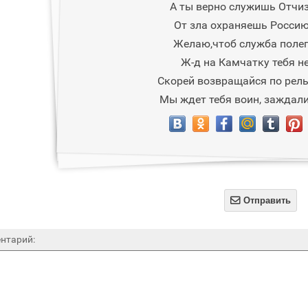
А ты верно служишь Отчиз
От зла охраняешь Россию
Желаю,чтоб служба полег
Ж-д на Камчатку тебя не
Скорей возвращайся по рел
Мы ждет тебя воин, заждали

Отправить
нтарий: