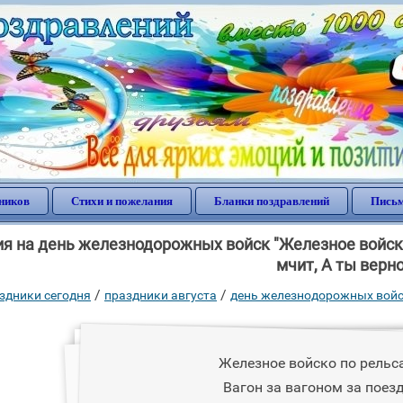
ников
Стихи и пожелания
Бланки поздравлений
Письм
я на день железнодорожных войск "Железное войско 
мчит, А ты верно
/
/
здники сегодня
праздники августа
день железнодорожных вой
Железное войско по рельса
Вагон за вагоном за поез