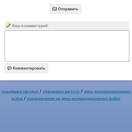

Отправить
Ваш комментарий:

Комментировать
/
/
праздники сегодня
праздники августа
день железнодорожных
/
войск
поздравления на день железнодорожных войск