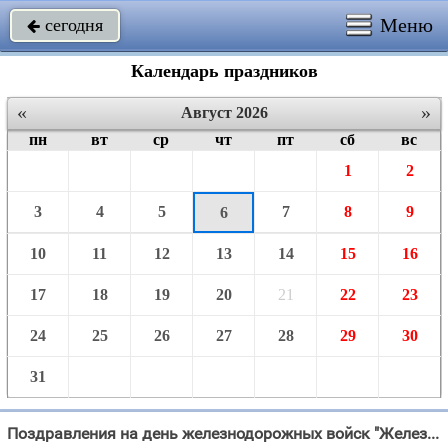
Меню
сегодня

Календарь праздников
«
»
Август 2026
пн
вт
ср
чт
пт
сб
вс
1
2
3
4
5
7
8
9
6
10
11
12
13
14
15
16
17
18
19
20
21
22
23
24
25
26
27
28
29
30
31
Поздравления на день железнодорожных войск "Железные войска по рельсам ходят, И за собой, вагоны, по стране завозят, Быть"