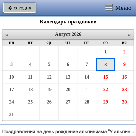
Меню
сегодня

Календарь праздников
«
»
Август 2026
пн
вт
ср
чт
пт
сб
вс
1
2
3
4
5
6
7
9
8
10
11
12
13
14
15
16
17
18
19
20
21
22
23
24
25
26
27
28
29
30
31
Поздравления на день рождение альпинизма "У альпинистов высота – стихия, Здесь случайных не бывает."