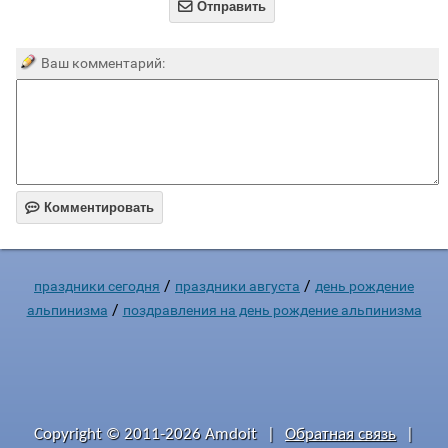

Отправить
Ваш комментарий:

Комментировать
/
/
праздники сегодня
праздники августа
день рождение
/
альпинизма
поздравления на день рождение альпинизма
Copyright © 2011-2026 Amdoit
|
Обратная связь
|