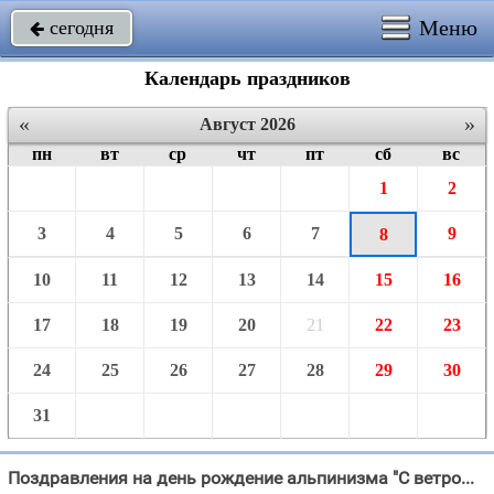
Меню
сегодня

Календарь праздников
«
»
Август 2026
пн
вт
ср
чт
пт
сб
вс
1
2
3
4
5
6
7
9
8
10
11
12
13
14
15
16
17
18
19
20
21
22
23
24
25
26
27
28
29
30
31
Поздравления на день рождение альпинизма "С ветром наравне, с небом ясным Ты, друг, мечтаешь побывать!"