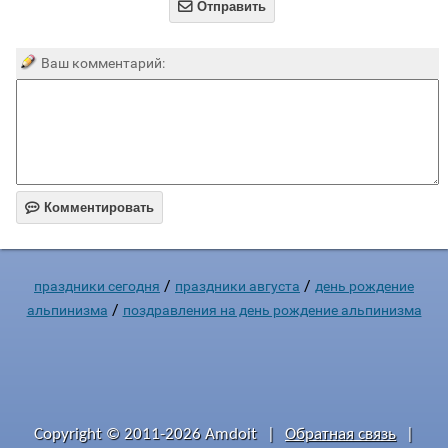

Отправить
Ваш комментарий:

Комментировать
/
/
праздники сегодня
праздники августа
день рождение
/
альпинизма
поздравления на день рождение альпинизма
Copyright © 2011-2026 Amdoit
|
Обратная связь
|