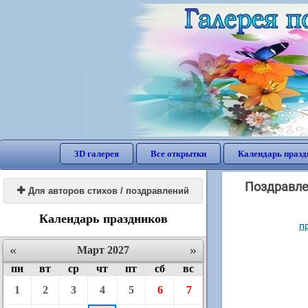
3D галерея
Все открытки
Календарь празд
Поздравле

Для авторов стихов / поздравлений
Календарь праздников
п
«
»
Март 2027
пн
вт
ср
чт
пт
сб
вс
1
2
3
4
5
6
7