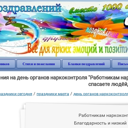
ников
Стихи и пожелания
Бланки поздравлений
Письм
ния на день органов наркоконтроля "Работникам нар
спасаете людёй,
/
/
раздники сегодня
праздники марта
день органов наркоконтрол
Работникам наркокон
Благодарность и низкий 