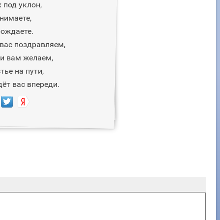
 под уклон,
нимаете,
бождаете.
вас поздравляем,
и вам желаем,
тье на пути,
ёт вас впереди.