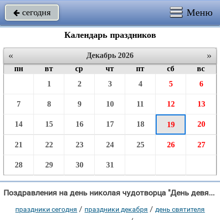
Меню
сегодня

Календарь праздников
«
»
Декабрь 2026
пн
вт
ср
чт
пт
сб
вс
1
2
3
4
5
6
7
8
9
10
11
12
13
14
15
16
17
18
20
19
21
22
23
24
25
26
27
28
29
30
31
Поздравления на день николая чудотворца "День девятнадцатый декабря Дарит праздник и деткам и взрослым ."
/
/
праздники сегодня
праздники декабря
день святителя