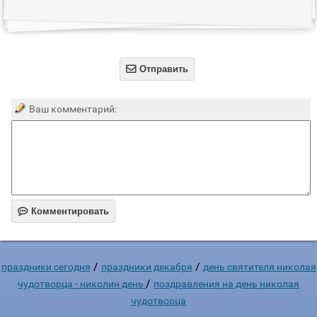

Отправить
Ваш комментарий:

Комментировать
/
/
праздники сегодня
праздники декабря
день святителя николая
/
чудотворца - николин день
поздравления на день николая
чудотворца