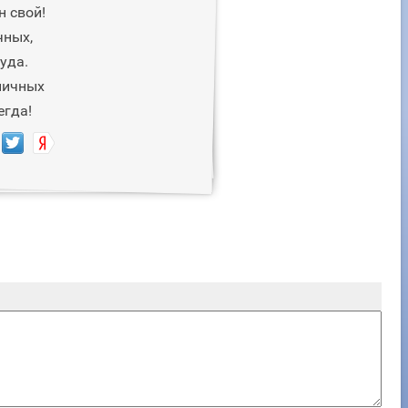
н свой!
чных,
уда.
ничных
егда!