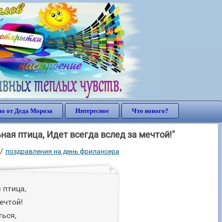
о от Деда Мороза
Интересное
Что нового?
ая птица, Идет всегда вслед за мечтой!"
/
поздравления на день фрилансера
 птица,
ечтой!
ься,