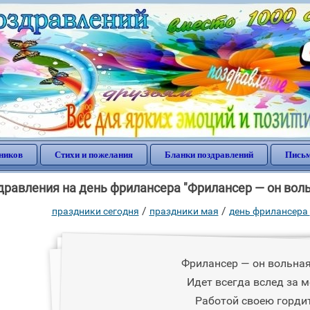
ников
Стихи и пожелания
Бланки поздравлений
Письм
равления на день фрилансера "Фрилансер — он вольн
/
/
праздники сегодня
праздники мая
день фрилансера
Фрилансер — он вольная
Идет всегда вслед за м
Работой своею гордит