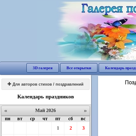
3D галерея
Все открытки
Календарь празд
Позд

Для авторов стихов / поздравлений
Календарь праздников
«
»
Май 2026
пн
вт
ср
чт
пт
сб
вс
1
2
3