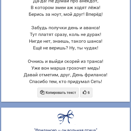
Да-да! Не думай про анекдот,
В котором змеи аж ходят лёжа!
Берись за ноут, мой друг! Вперёд!
Забудь получки день и аванса!
Тут платят сразу, коль не дурак!
Нигде нет, знаешь, такого шанса!
Ещё не веришь? Ну, ты чудак!
Очнись и выйди скорей из транса!
Уже вон марша грохочет медь!
Давай отметим, друг, День фриланса!
Спасибо тем, кто придумал Сеть!


Копировать текст
6
"Фрилансер — он вольная птица"