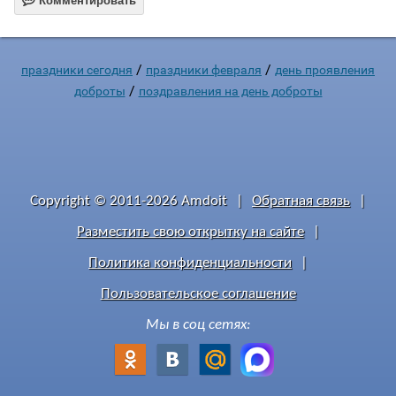

Комментировать
/
/
праздники сегодня
праздники февраля
день проявления
/
доброты
поздравления на день доброты
Copyright © 2011-2026 Amdoit
|
Обратная связь
|
Разместить свою открытку на сайте
|
Политика конфиденциальности
|
Пользовательское соглашение
Мы в соц сетях: