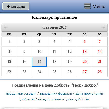
Меню
сегодня

Календарь праздников
«
»
Февраль 2027
пн
вт
ср
чт
пт
сб
вс
1
2
3
4
5
6
7
8
9
10
11
12
13
14
15
16
18
19
20
21
17
22
23
24
25
26
27
28
Поздравления на день доброты "Твори добро."
/
/
праздники сегодня
праздники февраля
день проявления
/
доброты
поздравления на день доброты