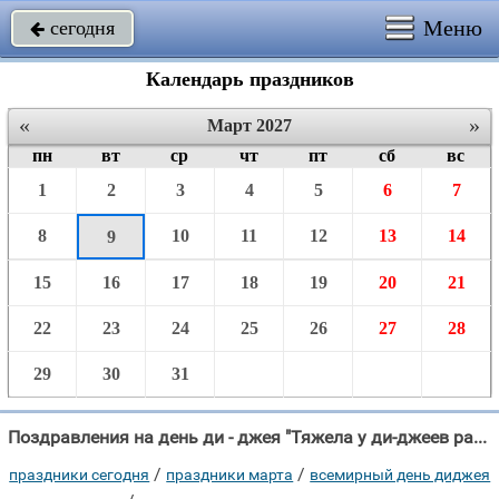
Меню
сегодня

Календарь праздников
«
»
Март 2027
пн
вт
ср
чт
пт
сб
вс
1
2
3
4
5
6
7
8
10
11
12
13
14
9
15
16
17
18
19
20
21
22
23
24
25
26
27
28
29
30
31
Поздравления на день ди - джея "Тяжела у ди-джеев работа, Только днём время есть отдыхать, Ну а ночью — одна"
/
/
праздники сегодня
праздники марта
всемирный день диджея