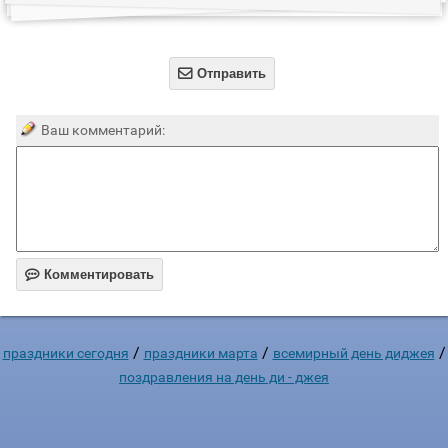

Отправить
Ваш комментарий:

Комментировать
/
/
/
праздники сегодня
праздники марта
всемирный день диджея
поздравления на день ди - джея