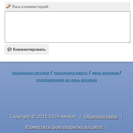
Ваш комментарий:

Комментировать
/
/
/
праздники сегодня
праздники марта
день архивов
поздравления на день архивов
Copyright © 2011-2026 Amdoit
|
Обратная связь
|
Разместить свою открытку на сайте
|