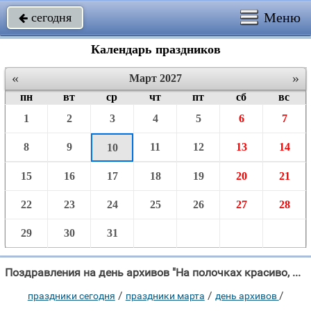
Меню
сегодня

Календарь праздников
«
»
Март 2027
пн
вт
ср
чт
пт
сб
вс
1
2
3
4
5
6
7
8
9
11
12
13
14
10
15
16
17
18
19
20
21
22
23
24
25
26
27
28
29
30
31
Поздравления на день архивов "На полочках красиво, архивы не пылятся, Ответственно к работе умеешь"
/
/
/
праздники сегодня
праздники марта
день архивов