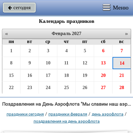
Меню
сегодня

Календарь праздников
«
»
Февраль 2027
пн
вт
ср
чт
пт
сб
вс
1
2
3
4
5
6
7
8
9
10
11
12
13
14
15
16
17
18
19
20
21
22
23
24
25
26
27
28
Поздравления на День Аэрофлота "Мы славим наш аэрофлот, Здесь уважения достоин каждый пилот, Нас самолёты"
/
/
/
праздники сегодня
праздники февраля
день аэрофлота
поздравления на день аэрофлота