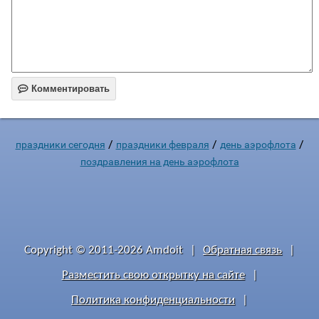

Комментировать
/
/
/
праздники сегодня
праздники февраля
день аэрофлота
поздравления на день аэрофлота
Copyright © 2011-2026 Amdoit
|
Обратная связь
|
Разместить свою открытку на сайте
|
Политика конфиденциальности
|