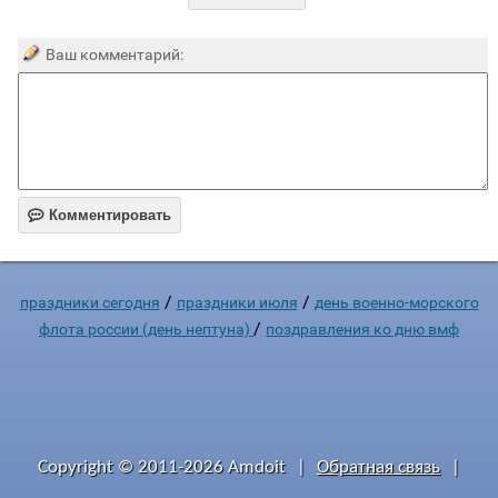
Ваш комментарий:

Комментировать
/
/
праздники сегодня
праздники июля
день военно-морского
/
флота россии (день нептуна)
поздравления ко дню вмф
Copyright © 2011-2026 Amdoit
|
Обратная связь
|