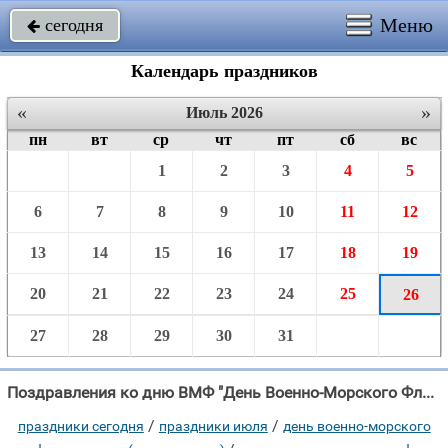
Меню
сегодня

Календарь праздников
«
»
Июль 2026
пн
вт
ср
чт
пт
сб
вс
1
2
3
4
5
6
7
8
9
10
11
12
13
14
15
16
17
18
19
20
21
22
23
24
25
26
27
28
29
30
31
Поздравления ко дню ВМФ "День Военно-Морского Флота — праздник торжества, Морякам чудесным, почесть и"
/
/
праздники сегодня
праздники июля
день военно-морского