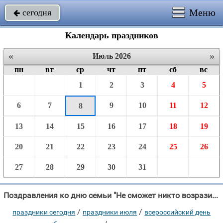
Меню
сегодня

Календарь праздников
«
»
Июль 2026
пн
вт
ср
чт
пт
сб
вс
1
2
3
4
5
6
7
9
10
11
12
8
13
14
15
16
17
18
19
20
21
22
23
24
25
26
27
28
29
30
31
Поздравления ко дню семьи "Не сможет никто возразить, Мол, без семьи, уныло в мире Что любимым быть и уметь "
/
/
праздники сегодня
праздники июля
всероссийский день