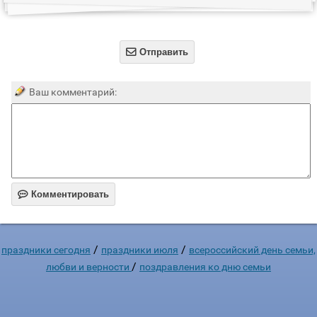

Отправить
Ваш комментарий:

Комментировать
/
/
праздники сегодня
праздники июля
всероссийский день семьи,
/
любви и верности
поздравления ко дню семьи