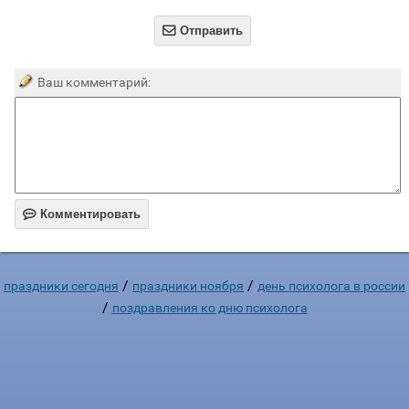

Отправить
Ваш комментарий:

Комментировать
/
/
праздники сегодня
праздники ноября
день психолога в россии
/
поздравления ко дню психолога