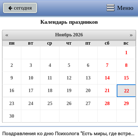
Меню
сегодня

Календарь праздников
«
»
Ноябрь 2026
пн
вт
ср
чт
пт
сб
вс
1
2
3
4
5
6
7
8
9
10
11
12
13
14
15
16
17
18
19
20
21
22
23
24
25
26
27
28
29
30
Поздравления ко дню Психолога "Есть миры, где встречаются истины… Есть миры, где рождается свет… Есть миры, где "