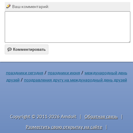
Ваш комментарий:

Комментировать
/
/
праздники сегодня
праздники июня
международный день
/
друзей
поздравления другу на международный день друзей
Copyright © 2011-2026 Amdoit
|
Обратная связь
|
Разместить свою открытку на сайте
|