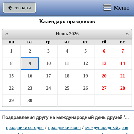
Меню
сегодня

Календарь праздников
«
»
Июнь 2026
пн
вт
ср
чт
пт
сб
вс
1
2
3
4
5
6
7
8
10
11
12
13
14
9
15
16
17
18
19
20
21
22
23
24
25
26
27
28
29
30
Поздравления другу на международный день друзей "Мы всех друзей сегодня соберем, Пожатий крепких рук не будет много!"
/
/
праздники сегодня
праздники июня
международный день