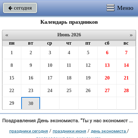
Меню
сегодня

Календарь праздников
«
»
Июнь 2026
пн
вт
ср
чт
пт
сб
вс
1
2
3
4
5
6
7
8
9
10
11
12
13
14
15
16
17
18
19
20
21
22
23
24
25
26
27
28
29
30
Поздравления День экономиста. "Ты у нас экономист – Значит поздравляем!"
/
/
/
праздники сегодня
праздники июня
день экономиста