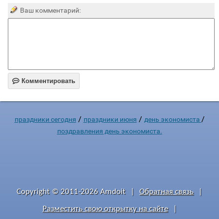
Ваш комментарий:

Комментировать
/
/
/
праздники сегодня
праздники июня
день экономиста
поздравления день экономиста.
Copyright © 2011-2026 Amdoit
|
Обратная связь
|
Разместить свою открытку на сайте
|