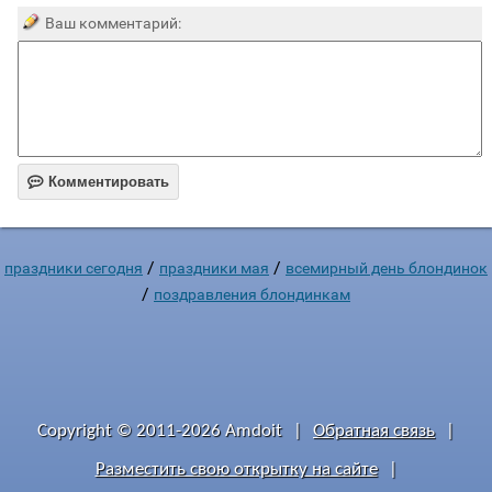
Ваш комментарий:

Комментировать
/
/
праздники сегодня
праздники мая
всемирный день блондинок
/
поздравления блондинкам
Copyright © 2011-2026 Amdoit
|
Обратная связь
|
Разместить свою открытку на сайте
|