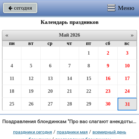
Меню
сегодня

Календарь праздников
«
»
Май 2026
пн
вт
ср
чт
пт
сб
вс
1
2
3
4
5
6
7
8
9
10
11
12
13
14
15
16
17
18
19
20
21
22
23
24
25
26
27
28
29
30
31
Поздравления блондинкам "Про вас слагают анекдоты, В них вы не отличаетесь умом, И больше вам приходиться "
/
/
праздники сегодня
праздники мая
всемирный день