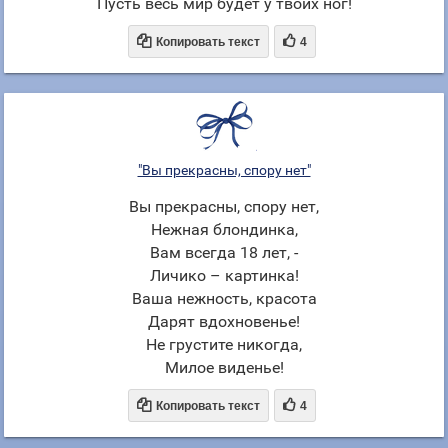
Пусть весь мир будет у твоих ног!


Копировать текст
4
"Вы прекрасны, спору нет"
Вы прекрасны, спору нет,
Нежная блондинка,
Вам всегда 18 лет, -
Личико – картинка!
Ваша нежность, красота
Дарят вдохновенье!
Не грустите никогда,
Милое виденье!


Копировать текст
4