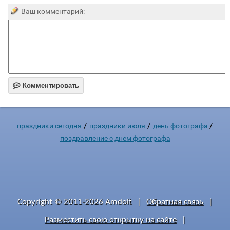
Ваш комментарий:

Комментировать
/
/
/
праздники сегодня
праздники июля
день фотографа
поздравление с днем фотографа
Copyright © 2011-2026 Amdoit
|
Обратная связь
|
Разместить свою открытку на сайте
|