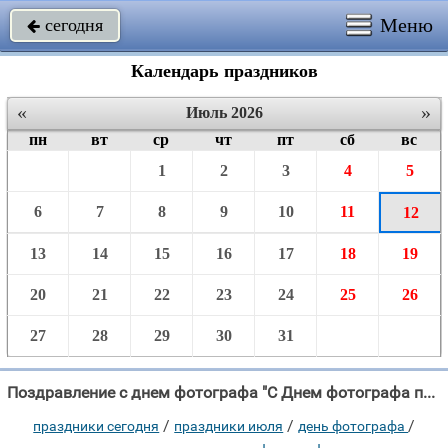
Меню
сегодня

Календарь праздников
«
»
Июль 2026
пн
вт
ср
чт
пт
сб
вс
1
2
3
4
5
6
7
8
9
10
11
12
13
14
15
16
17
18
19
20
21
22
23
24
25
26
27
28
29
30
31
Поздравление с днем фотографа "С Днем фотографа поздравление Приношу я, маэстро, для Вас."
/
/
/
праздники сегодня
праздники июля
день фотографа