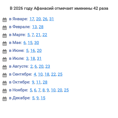
В 2026 году Афанасий отмечает именины 42 раза
в Январе:
17
,
20
,
26
,
31

в Феврале:
13
,
28

в Марте:
5
,
7
,
21
,
22

в Мае:
6
,
15
,
30

в Июне:
5
,
16
,
20

в Июле:
3
,
18
,
31

в Августе:
2
,
6
,
20
,
23

в Сентябре:
4
,
10
,
18
,
22
,
25

в Октябре:
9
,
11
,
28

в Ноябре:
5
,
6
,
7
,
8
,
9
,
10
,
20
,
25

в Декабре:
5
,
9
,
15
