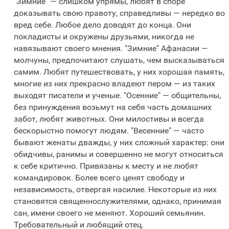
"Зимние" — слишком упрямы, любят в споре
доказывать свою правоту, справедливы — нередко во
вред себе. Любое дело доводят до конца. Они
покладисты и окружены друзьями, никогда не
навязывают своего мнения. "Зимние" Афанасии —
молчуны, предпочитают слушать, чем высказываться
самим. Любят путешествовать, у них хорошая память,
многие из них прекрасно владеют пером — из таких
выходят писатели и ученые. "Осенние" — общительны,
без принуждения возьмут на себя часть домашних
забот, любят животных. Они милостивы и всегда
бескорыстно помогут людям. "Весенние" — часто
бывают женаты дважды, у них сложный характер: они
обидчивы, ранимы и совершенно не могут относиться
к себе критично. Привязаны к месту и не любят
командировок. Более всего ценят свободу и
независимость, отвергая насилие. Некоторые из них
становятся священнослужителями, однако, принимая
сан, имени своего не меняют. Хороший семьянин.
Требовательный и любящий отец.