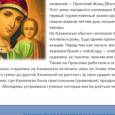
названий — Прокопий Жнец (Жатв
Этот день народного календаря б
первый торжественный зажин яро
самые жаркие летние дни, скошен
зароды.
На Казанскую обычно начинала по
поспела и рожь. Еще одним приз
акации. Перед тем как начать ж
зажинки брали с собой еду — хлеб
садились за трапезу, причем ели
Также на Прокопия работали в о
онах старались на Казанскую не возить сено, по этому по
то гумно до другой Казанской не достоит» (в сено ударит м
внях, где Казанская была престольным (храмовым) праздн
. Молодежь устраивала гулянья, которые могли длиться н
/
/
праздники сегодня
праздники июля
явление икон