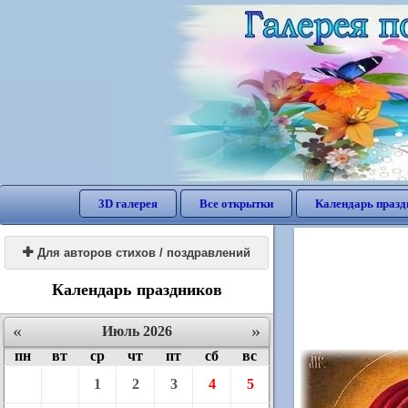
3D галерея
Все открытки
Календарь празд

Для авторов стихов / поздравлений
Календарь праздников
«
»
Июль 2026
пн
вт
ср
чт
пт
сб
вс
1
2
3
4
5