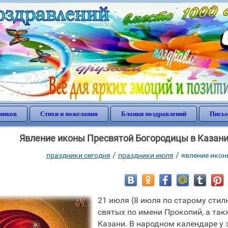
ников
Стихи и пожелания
Бланки поздравлений
Письм
Явление иконы Пресвятой Богородицы в Казани.
/
/
праздники сегодня
праздники июля
явление икон
21 июля (8 июля по старому сти
святых по имени Прокопий, а та
Казани. В народном календаре у