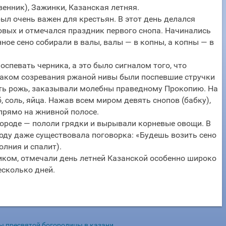
енник), Зажинки, Казанская летняя.
ыл очень важен для крестьян. В этот день делался
вых и отмечался праздник первого снопа. Начинались
ное сено собирали в валы, валы — в копны, а копны — в
спевать черника, а это было сигналом того, что
наком созревания ржаной нивы были поспевшие стручки
ать рожь, заказывали молебны праведному Прокопию. На
, соль, яйца. Нажав всем миром девять снопов (бабку),
 прямо на жнивной полосе.
городе — пололи грядки и вырывали корневые овощи. В
воду даже существовала поговорка: «Будешь возить сено
олния и спалит).
иком, отмечали день летней Казанской особенно широко
есколько дней.
ы пресвятой богородицы в казани