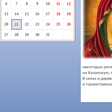
6
7
8
9
10
11
12
13
14
15
16
17
18
19
20
22
23
24
25
26
21
27
28
29
30
31
некоторых реги
на Казанскую, 
В селах и дере
и торжественно