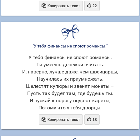


Копировать текст
22
"У тебя финансы не споют романсы."
У тебя финансы не споют романсы.
Ты умеешь денежки считать.
И, наверно, лучше даже, чем швейцарцы,
Научилась их приумножать.
Шелестят купюры и звенят монеты –
Пусть так будет там, где будешь ты.
И пускай к порогу подают кареты,
Потому что у тебя дворцы.


Копировать текст
18