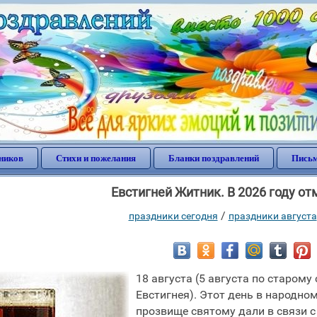
ников
Стихи и пожелания
Бланки поздравлений
Письм
Евстигней Житник. В 2026 году от
/
праздники сегодня
праздники августа
18 августа (5 августа по старому
Евстигнея). Этот день в народно
прозвище святому дали в связи с