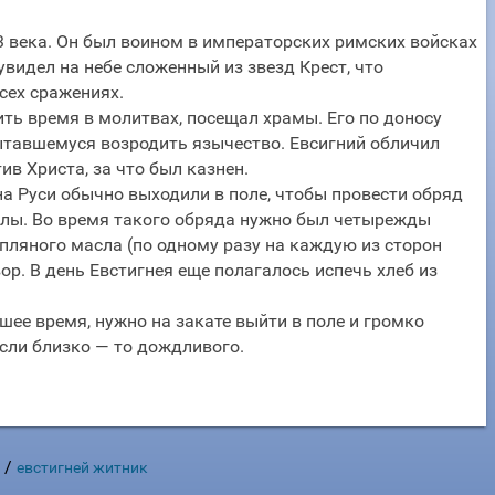
3 века. Он был воином в императорских римских войсках
увидел на небе сложенный из звезд Крест, что
сех сражениях.
ить время в молитвах, посещал храмы. Его по доносу
ытавшемуся возродить язычество. Евсигний обличил
ив Христа, за что был казнен.
а Руси обычно выходили в поле, чтобы провести обряд
силы. Во время такого обряда нужно был четырежды
пляного масла (по одному разу на каждую из сторон
ор. В день Евстигнея еще полагалось испечь хлеб из
шее время, нужно на закате выйти в поле и громко
если близко — то дождливого.
/
евстигней житник