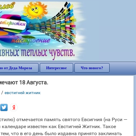
о от Деда Мороза
Интересное
Что нового?
мечают 18 Августа.
/
евстигней житник
 стилю) отмечается память святого Евсигния (на Руси —
м календаре известен как Евстигней Житник. Такое
 тем, что в его день было издавна принято заклинать