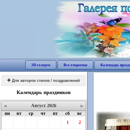
3D галерея
Все открытки
Календарь празд

Для авторов стихов / поздравлений
Календарь праздников
«
»
Август 2026
пн
вт
ср
чт
пт
сб
вс
1
2