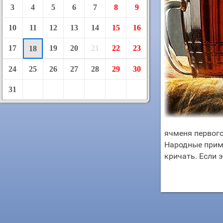
3
4
5
6
7
8
9
10
11
12
13
14
15
16
17
19
20
21
22
23
18
24
25
26
27
28
29
30
31
ячменя первог
Народные приме
кричать. Если 