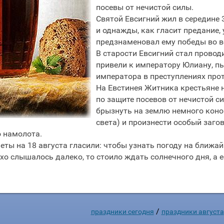
посевы от нечистой силы.
Святой Евсигний жил в середине 
и однажды, как гласит предание, 
предзнаменовал ему победы во в
В старости Евсигний стал провод
привели к императору Юлиану, п
императора в преступлениях прот
На Евстинея Житника крестьяне н
по защите посевов от нечистой 
брызнуть на землю немного коно
света) и произнести особый загов
о намолота.
ты на 18 августа гласили: чтобы узнать погоду на ближай
эхо слышалось далеко, то стоило ждать солнечного дня, а 
/
праздники сегодня
праздники августа