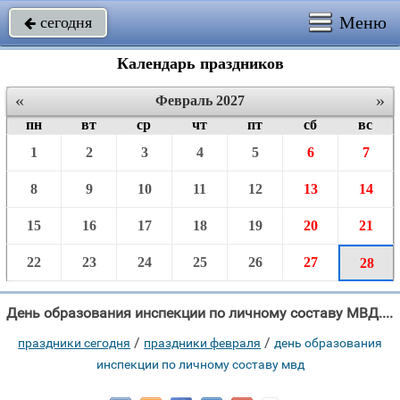
Меню
сегодня

Календарь праздников
«
»
Февраль 2027
пн
вт
ср
чт
пт
сб
вс
1
2
3
4
5
6
7
8
9
10
11
12
13
14
15
16
17
18
19
20
21
22
23
24
25
26
27
28
День образования инспекции по личному составу МВД. В 2027 году отмечают 28 Февраля.
/
/
праздники сегодня
праздники февраля
день образования
инспекции по личному составу мвд