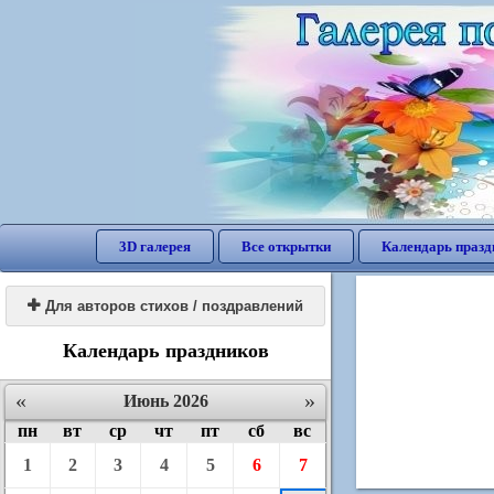
3D галерея
Все открытки
Календарь празд

Для авторов стихов / поздравлений
Календарь праздников
«
»
Июнь 2026
пн
вт
ср
чт
пт
сб
вс
1
2
3
4
5
6
7