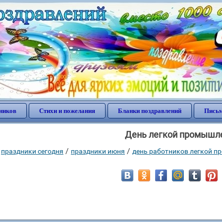
ников
Стихи и пожелания
Бланки поздравлений
Письм
День легкой промышл
/
/
праздники сегодня
праздники июня
день работников легкой 