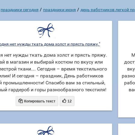
/
/
праздники сегодня
праздники июня
день работников легкой 
одня нет нужды ткать дома холст и прясть пряжу."
я нет нужды ткать дома холст и прясть пряжу.
М
ай в магазин и выбирай костюм по вкусу или
дост
пестрой ткани… Сегодня – время текстильного
вку
илия! И сегодня – праздник, День работников
разно
й промышленности! Спасибо вам за стильный,
рабо
ый гардероб и горы разнообразного текстиля!
ва


Копировать текст
12