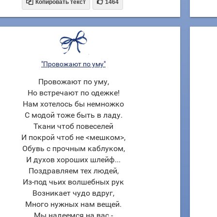


Копировать текст
1464
"Провожают по уму"
Провожают по уму,
Но встречают по одежке!
Нам хотелось бы немножко
С модой тоже быть в ладу.
Ткани чтоб повеселей
И покрой чтоб не <мешком>,
Обувь с прочным каблуком,
И духов хороших шлейф...
Поздравляем тех людей,
Из-под чьих волшебных рук
Возникает чудо вдруг,
Много нужных нам вещей.
Мы надеемся на вас -