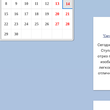
8
9
10
11
12
13
14
15
16
17
18
19
20
21
22
23
24
25
26
27
28
29
30
"Сег
Сегодн
Ступ
отрез 
изоб
легко
отличн