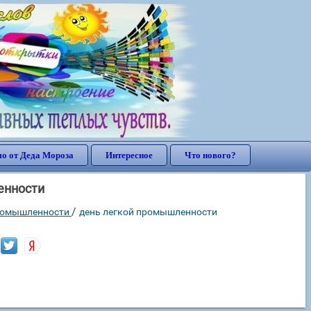
о от Деда Мороза
Интересное
Что нового?
енности
/
промышленности
день легкой промышленности