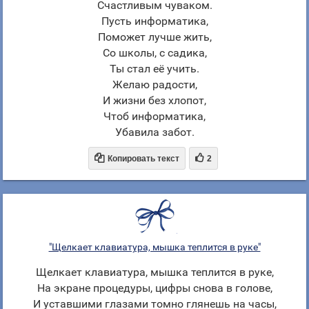
Счастливым чуваком.
Пусть информатика,
Поможет лучше жить,
Со школы, с садика,
Ты стал её учить.
Желаю радости,
И жизни без хлопот,
Чтоб информатика,
Убавила забот.


Копировать текст
2
"Щелкает клавиатура, мышка теплится в руке"
Щелкает клавиатура, мышка теплится в руке,
На экране процедуры, цифры снова в голове,
И уставшими глазами томно глянешь на часы,