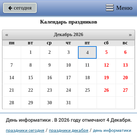
Меню
сегодня

Календарь праздников
«
»
Декабрь 2026
пн
вт
ср
чт
пт
сб
вс
1
2
3
5
6
4
7
8
9
10
11
12
13
14
15
16
17
18
19
20
21
22
23
24
25
26
27
28
29
30
31
День информатики . В 2026 году отмечают 4 Декабря.
/
/
праздники сегодня
праздники декабря
день информатики