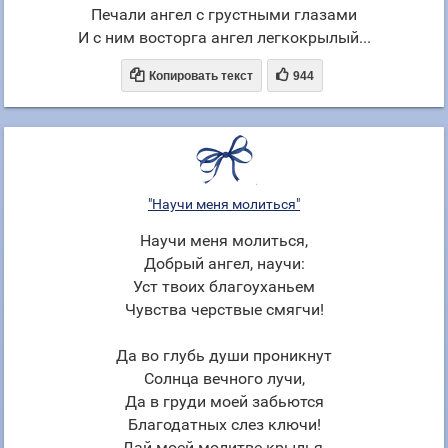
Печали ангел с грустными глазами
И с ним восторга ангел легкокрылый...


Копировать текст
944
"Научи меня молиться"
Научи меня молиться,
Добрый ангел, научи:
Уст твоих благоуханьем
Чувства черствые смягчи!
Да во глубь души проникнут
Солнца вечного лучи,
Да в груди моей забьются
Благодатных слез ключи!
Дай моей молитве крылья,