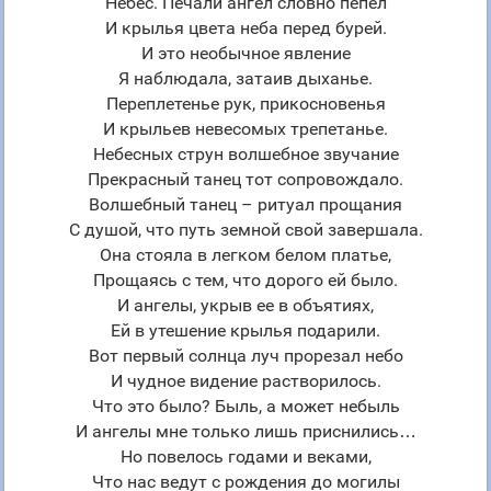
Небес. Печали ангел словно пепел
И крылья цвета неба перед бурей.
И это необычное явление
Я наблюдала, затаив дыханье.
Переплетенье рук, прикосновенья
И крыльев невесомых трепетанье.
Небесных струн волшебное звучание
Прекрасный танец тот сопровождало.
Волшебный танец – ритуал прощания
С душой, что путь земной свой завершала.
Она стояла в легком белом платье,
Прощаясь с тем, что дорого ей было.
И ангелы, укрыв ее в объятиях,
Ей в утешение крылья подарили.
Вот первый солнца луч прорезал небо
И чудное видение растворилось.
Что это было? Быль, а может небыль
И ангелы мне только лишь приснились…
Но повелось годами и веками,
Что нас ведут с рождения до могилы