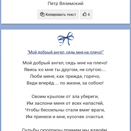
Петр Вяземский


Копировать текст
4
"Мой добрый ангел, сядь мне на плечо!"
Мой добрый ангел, сядь мне на плечо!
Явись ко мне ты другом, не слугою…
Люби меня, как прежде, горячо,
Веди вперёд… по жизни, за собою!
Своим крылом от зла убереги,
Им заслони меня от всех напастей,
Чтобы бессильны стали вмиг враги,
Им принеси и мне, кусочек счастья.
Судьбы сюрпризы примем мы вдвоём,