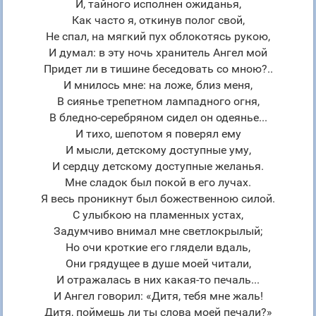
И, тайного исполнен ожиданья,
Как часто я, откинув полог свой,
Не спал, на мягкий пух облокотясь рукою,
И думал: в эту ночь хранитель Ангел мой
Придет ли в тишине беседовать со мною?..
И мнилось мне: на ложе, близ меня,
В сиянье трепетном лампадного огня,
В бледно-серебряном сидел он одеянье...
И тихо, шепотом я поверял ему
И мысли, детскому доступные уму,
И сердцу детскому доступные желанья.
Мне сладок был покой в его лучах.
Я весь проникнут был божественною силой.
С улыбкою на пламенных устах,
Задумчиво внимал мне светлокрылый;
Но очи кроткие его глядели вдаль,
Они грядущее в душе моей читали,
И отражалась в них какая-то печаль...
И Ангел говорил: «Дитя, тебя мне жаль!
Дитя, поймешь ли ты слова моей печали?»