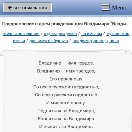
Меню
все пожелания

Поздравление с днем рождения для Владимира "Владимир — имя гордое, Владимир — имя твёрдое, Его произношу Со всею русской"
/
/
/
стихи и пожелания
c днем рождения
по именам
мужчине по
/
/
имени
для имен на букву в
владимир, володя, вова
Владимир — имя гордое,
Владимир — имя твёрдое,
Его произношу
Со всею русской твёрдостью,
Со всею русской гордостью
И милости прошу:
Подняться за Владимира,
Равняться на Владимира
И выпить за Владимира