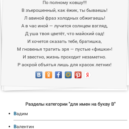
По полному ковшу!!!
В зъерошенный, как ёжик, ты бываешь!
Л авиной фраз холодных обжигаешь!
А в час иной — лучится солнцем взгляд,
Д уша твоя цветёт, что майский сад!
И хочется сказать тебе, братишка,
М гновенья тратить зря — пустые «фишки»!
И звестно, жизнь проходит незаметно.
Р аскрой объятья лишь для красок летних!
Разделы категории "для имен на букву В"
Вадим
Валентин