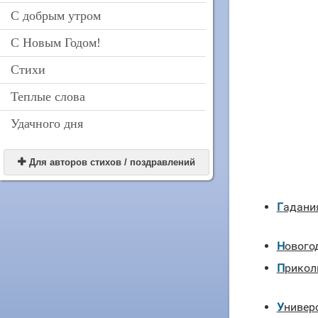
С добрым утром
С Новым Годом!
Стихи
Теплые слова
Удачного дня

Для авторов стихов / поздравлений
Гадани
Новог
Прико
униве