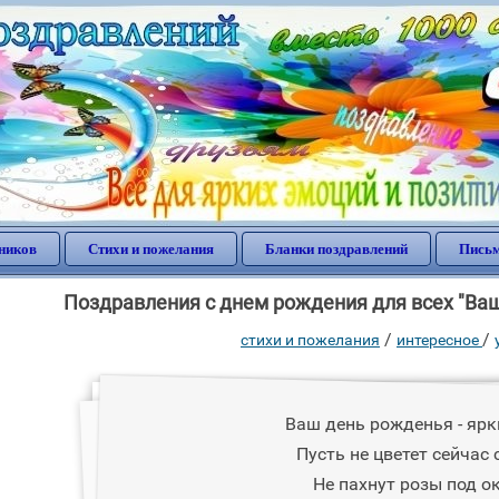
ников
Стихи и пожелания
Бланки поздравлений
Письм
Поздравления с днем рождения для всех "Ваш
/
/
стихи и пожелания
интересное
Ваш день рожденья - ярк
Пусть не цветет сейчас 
Не пахнут розы под о