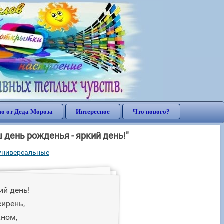
о от Деда Мороза
Интересное
Что нового?
 день рожденья - яркий день!"
универсальные
ий день!
сирень,
кном,