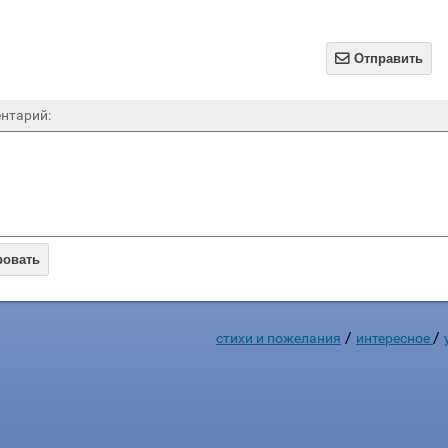

Отправить
нтарий:
ровать
/
/
стихи и пожелания
интересное