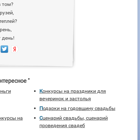
в том?
рузей,
теплей?
ирень,
 день!
нтересное "
еньги
Конкурсы на праздники для
вечеринок и застолья
Подарки на годовщину свадьбы
Сценарий свадьбы, сценарий
проведения свадеб