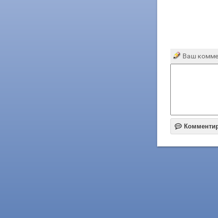
Ваш комме

Комменти