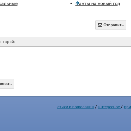
рсальные
Фанты на новый год

Отправить
нтарий:
ровать
/
/
стихи и пожелания
интересное
при