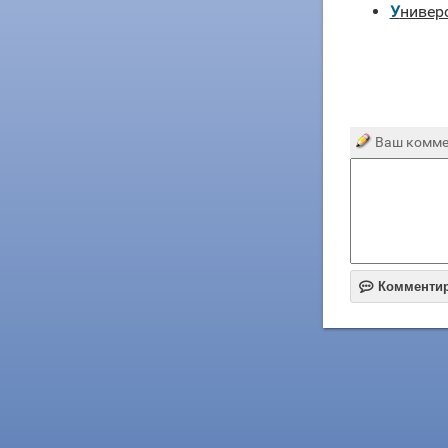
униве
Ваш комме

Комменти