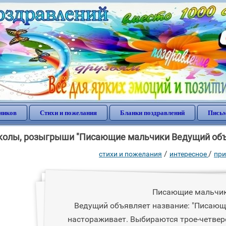
ников
Стихи и пожелания
Бланки поздравлений
Письм
колы, розыгрыши "Писающие мальчики Ведущий объя
/
/
стихи и пожелания
интересное
при
Писающие мальчи
Ведущий объявляет название: "Писающ
настораживает. Выбираются трое-четве