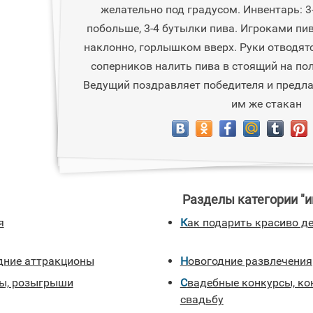
желательно под градусом. Инвентарь: 3
побольше, 3-4 бутылки пива. Игроками пи
наклонно, горлышком вверх. Руки отводятс
соперников налить пива в стоящий на пол
Ведущий поздравляет победителя и предл
им же стакан
Разделы категории "и
я
Как подарить красиво д
одние аттракционы
Новогодние развлечения
лы, розыгрыши
Свадебные конкурсы, конкурсы на
свадьбу