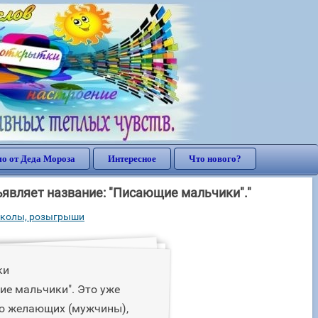
о от Деда Мороза
Интересное
Что нового?
вляет название: "Писающие мальчики"."
колы, розыгрыши
ки
ие мальчики". Это уже
ро желающих (мужчины),