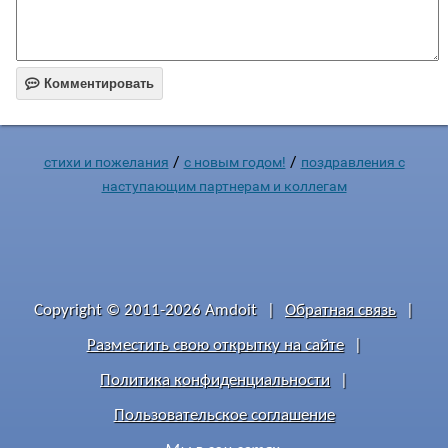

Комментировать
/
/
стихи и пожелания
с новым годом!
поздравления с
наступающим партнерам и коллегам
Copyright © 2011-2026 Amdoit
|
Обратная связь
|
Разместить свою открытку на сайте
|
Политика конфиденциальности
|
Пользовательское соглашение