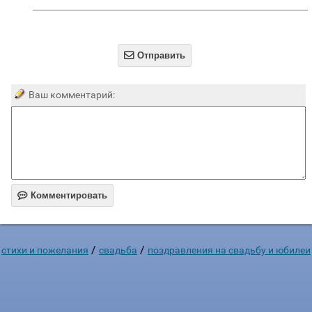

Отправить
Ваш комментарий:

Комментировать
/
/
стихи и пожелания
свадьба
поздравления на свадьбу и юбилеи