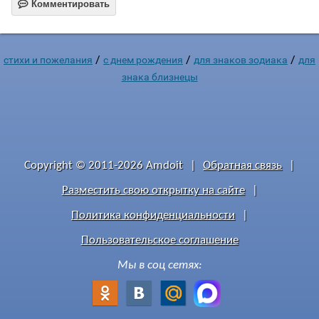

Комментировать
/
/
/
стихи и пожелания
c днем рождения
для знаков зодиака
для
знака близнецы
Copyright © 2011-2026 Amdoit
|
Обратная связь
|
Разместить свою открытку на сайте
|
Политика конфиденциальности
|
Пользовательское соглашение
Мы в соц сетях: