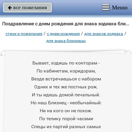
Меню
все пожелания

Поздравление с днем рождения для знака зодиака близнецы "Бывает, ходишь по конторам - По кабинетам, коридорам, Везде встречаешься с"
/
/
/
стихи и пожелания
c днем рождения
для знаков зодиака
для знака близнецы
Бывает, ходишь по конторам -
По кабинетам, коридорам,
Везде встречаешься с набором
Одних и тех же постных рож.
И ты идешь домой печальный.
Но наш Близнец - необычайный:
Ни на кого он не похож.
По телику порой часами
Спецы из партий разных самых