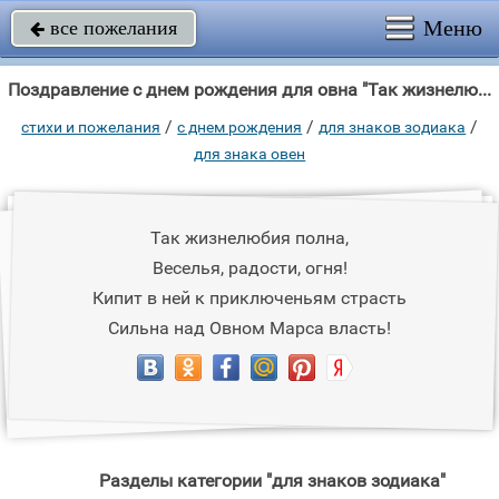
Меню
все пожелания

Поздравление с днем рождения для овна "Так жизнелюбия полна, Веселья, радости, огня!"
/
/
/
стихи и пожелания
c днем рождения
для знаков зодиака
для знака овен
Так жизнелюбия полна,
Веселья, радости, огня!
Кипит в ней к приключеньям страсть
Сильна над Овном Марса власть!
Разделы категории "для знаков зодиака"