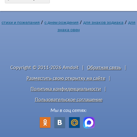
/
/
/
стихи и пожелания
c днем рождения
для знаков зодиака
для
знака овен
Copyright © 2011-2026 Amdoit
|
Обратная связь
|
Разместить свою открытку на сайте
|
Политика конфиденциальности
|
Пользовательское соглашение
Мы в соц сетях: