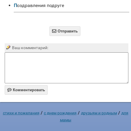
Поздравления подруге

Отправить
Ваш комментарий:

Комментировать
/
/
/
стихи и пожелания
c днем рождения
друзьям и родным
для
мамы