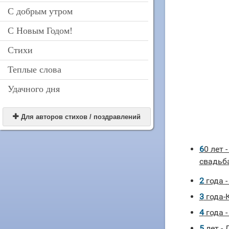
С добрым утром
С Новым Годом!
Стихи
Теплые слова
Удачного дня

Для авторов стихов / поздравлений
60 лет - Алмазная/Бриллиантовая
свадьб
2 года
3 года
4 года
5 лет 