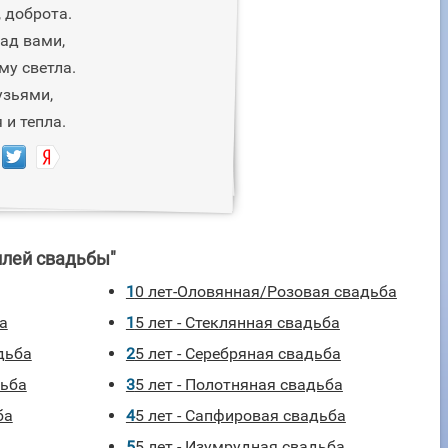
 доброта.
над вами,
му светла.
узьями,
 и тепла.
илей свадьбы"
10 лет-Оловянная/Розовая свадьба
ба
15 лет - Стеклянная свадьба
адьба
25 лет - Серебряная свадьба
дьба
35 лет - Полотняная свадьба
ба
45 лет - Сапфировая свадьба
55 лет - Изумрудная свадьба