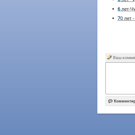
6 лет-
70 лет
Ваш комме

Комменти