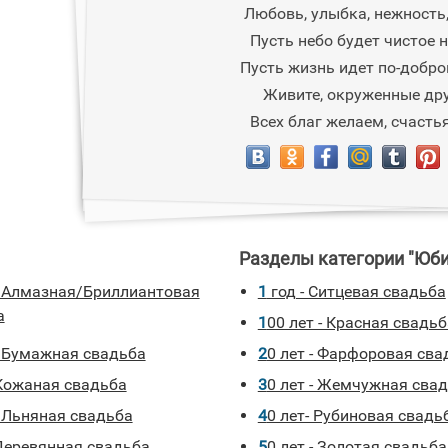
Любовь, улыбка, нежность,
Пусть небо будет чистое 
Пусть жизнь идет по-добро
Живите, окруженные др
Всех благ желаем, счастья
Разделы категории "Юб
1 год - Ситцевая свадьба
а
100 лет - Красная свадь
 - Бумажная свадьба
20 лет - Фарфоровая св
-Кожаная свадьба
30 лет - Жемчужная сва
 - Льняная свадьба
40 лет- Рубиновая свадь
- Деревянная свадьба
50 лет - Золотая свадьба