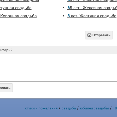
Чугунная свадьба
65 лет - Железная свадь
 - Коронная свадьба
8 лет- Жестяная свадьба

Отправить
нтарий:
ровать
/
/
/
стихи и пожелания
свадьба
юбилей свадьбы
10