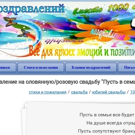
ников
Стихи и пожелания
Бланки поздравлений
Письм
ление на оловянную/розовую свадьбу "Пусть в семье
/
/
/
стихи и пожелания
свадьба
юбилей свадьбы
10
Пусть в семье все будет
На душе всегда отра
Пусть сопутствуют браку