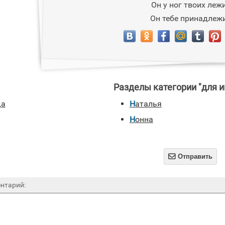
Он у ног твоих лежи
Он тебе принадлежи
Разделы категории "для и
да
Наталья
Нонна

Отправить
нтарий: