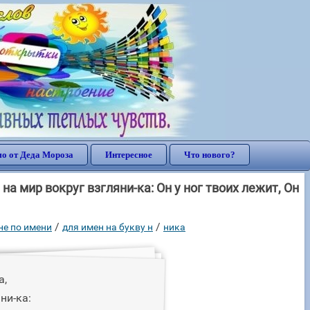
о от Деда Мороза
Интересное
Что нового?
а мир вокруг взгляни-ка: Он у ног твоих лежит, Он
/
/
е по имени
для имен на букву н
ника
а,
ни-ка: