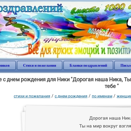
ников
Стихи и пожелания
Бланки поздравлений
Письм
с днем рождения для Ники "Дорогая наша Ника, Ты н
тебе "
/
/
/
стихи и пожелания
c днем рождения
по именам
женщин
Дорогая наша Ник
Ты на мир вокруг взгля