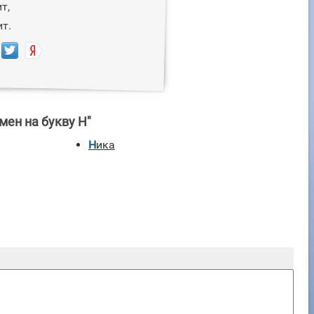
т,
т.
мен на букву Н"
Ника