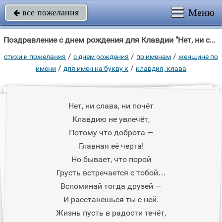
Меню
все пожелания

Поздравление с днем рождения для Клавдии "Нет, ни слава, ни почёт Клавдию не увлечёт, Потому что доброта — Главная её"
/
/
/
стихи и пожелания
c днем рождения
по именам
женщине по
/
/
имени
для имен на букву к
клавдия, клава
Нет, ни слава, ни почёт
Клавдию не увлечёт,
Потому что доброта —
Главная её черта!
Но бывает, что порой
Грусть встречается с тобой…
Вспоминай тогда друзей —
И расстанешься ты с ней.
Жизнь пусть в радости течёт,