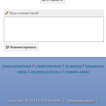
Ваш комментарий:

Комментировать
/
/
/
стихи и пожелания
c днем рождения
по именам
женщине по
/
/
имени
для имен на букву к
клавдия, клава
Copyright © 2011-2026 Amdoit
|
Обратная связь
|