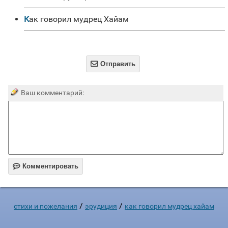
Как говорил мудрец Хайам

Отправить
Ваш комментарий:

Комментировать
/
/
стихи и пожелания
эрудиция
как говорил мудрец хайам