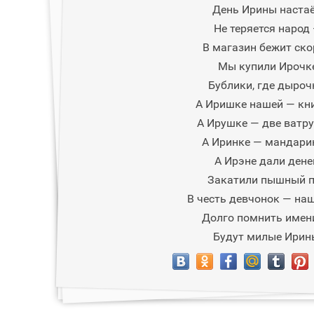
День Ирины настаё
Не теряется народ
В магазин бежит ско
Мы купили Ирочк
Бублики, где дыроч
А Иришке нашей — кн
А Ирушке — две ватр
А Иринке — мандари
А Ирэне дали дене
Закатили пышный 
В честь девчонок — наш
Долго помнить име
Будут милые Ирин