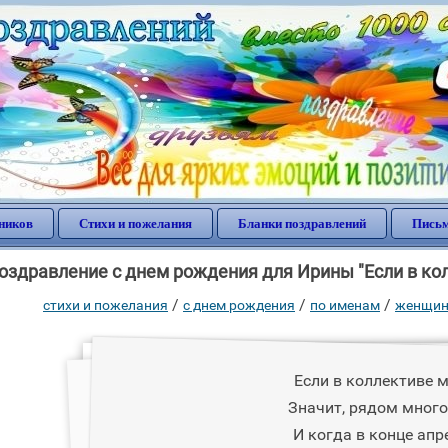
ников
Стихи и пожелания
Бланки поздравлений
Письм
оздравление с днем рождения для Ирины "Если в кол
/
/
/
стихи и пожелания
c днем рождения
по именам
женщин
Если в коллективе м
Значит, рядом много
И когда в конце апр