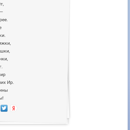
т,
 —
рее.
е
ки.
ижки,
ушки,
нки,
г.
пир
их Ир.
нины
ы!