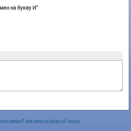
мен на букву И"
/
/
е по имени
для имен на букву и
ирина