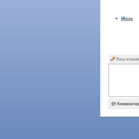
Инна
Ваш комме

Комменти