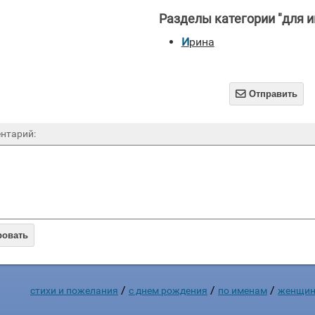
Разделы категории "для и
Ирина

Отправить
нтарий:
ровать
/
/
/
стихи и пожелания
c днем рождения
по именам
женщин