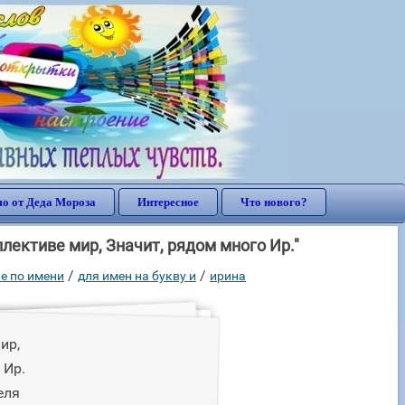
о от Деда Мороза
Интересное
Что нового?
лективе мир, Значит, рядом много Ир."
/
/
е по имени
для имен на букву и
ирина
ир,
 Ир.
еля