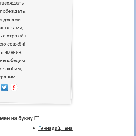
утверждать
 побеждать,
л делами
иг веками,
был отражён
бою сражён!
нь именин,
л непобедим!
же любим,
храним!
мен на букву Г"
Геннадий, Гена