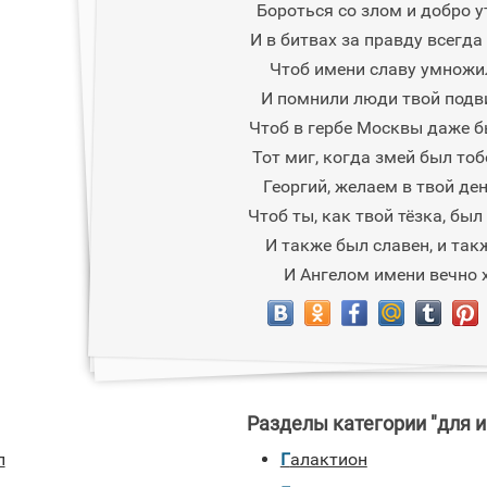
Бороться со злом и добро 
И в битвах за правду всегда
Чтоб имени славу умножи
И помнили люди твой подв
Чтоб в гербе Москвы даже 
Тот миг, когда змей был то
Георгий, желаем в твой де
Чтоб ты, как твой тёзка, бы
И также был славен, и так
И Ангелом имени вечно 
Разделы категории "для и
л
Галактион