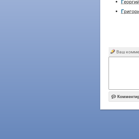
Георги
Григор
Ваш комме

Комменти