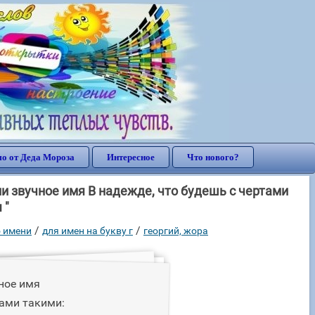
о от Деда Мороза
Интересное
Что нового?
и звучное имя В надежде, что будешь с чертами
 "
/
/
 имени
для имен на букву г
георгий, жора
ное имя
тами такими: