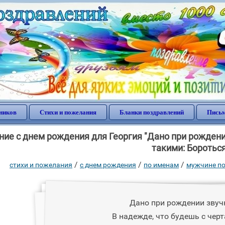
ников
Стихи и пожелания
Бланки поздравлений
Письм
ие с днем рождения для Георгия "Дано при рождени
такими: Бороться
/
/
/
стихи и пожелания
c днем рождения
по именам
мужчине по
Дано при рождении звуч
В надежде, что будешь с чер