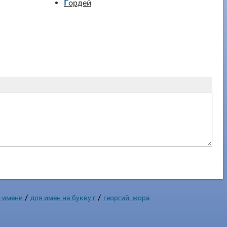
Гордей
/
/
 имени
для имен на букву г
георгий, жора