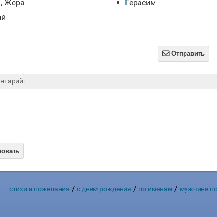
й, Жора
Герасим
ий

Отправить
нтарий:
ровать
/
/
/
стихи и пожелания
c днем рождения
по именам
мужчине по