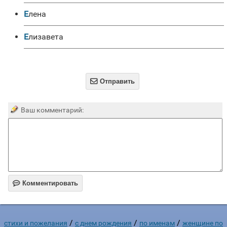
Елена
Елизавета

Отправить
Ваш комментарий:

Комментировать
/
/
/
стихи и пожелания
c днем рождения
по именам
женщине по