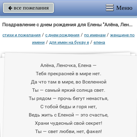
Меню
все пожелания

Поздравление с днем рождения для Елены "Алёна, Леночка, Елена — Тебя прекрасней в мире нет."
/
/
/
стихи и пожелания
c днем рождения
по именам
женщине по
/
/
имени
для имен на букву е
елена
Алёна, Леночка, Елена —
Тебя прекрасней в мире нет.
Да что там в мире, во Вселенной
Ты — самый яркий солнца свет.
Ты рядом — прочь бегут ненастья,
С тобой беды и горя нет,
Ведь жить с Еленой — это счастье,
Храни чудесный свой секрет!
Ты — свет любви, нет, факел!