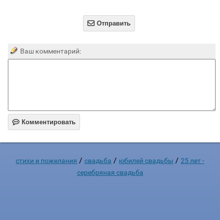

Отправить
Ваш комментарий:

Комментировать
/
/
/
стихи и пожелания
свадьба
юбилей свадьбы
25 лет -
серебряная свадьба