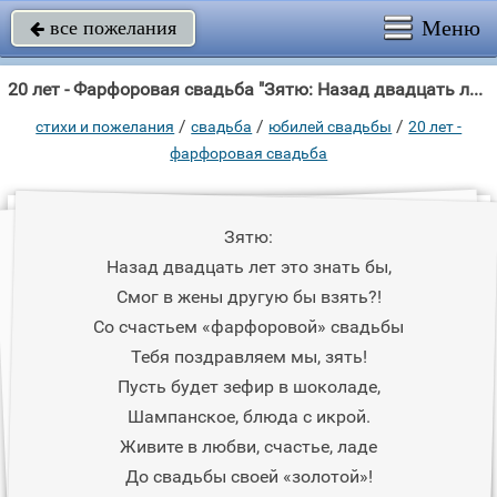
Меню
все пожелания

20 лет - Фарфоровая свадьба "Зятю: Назад двадцать лет это знать бы, Смог в жены другую бы взять?"
/
/
/
стихи и пожелания
свадьба
юбилей свадьбы
20 лет -
фарфоровая свадьба
Зятю:
Назад двадцать лет это знать бы,
Смог в жены другую бы взять?!
Со счастьем «фарфоровой» свадьбы
Тебя поздравляем мы, зять!
Пусть будет зефир в шоколаде,
Шампанское, блюда с икрой.
Живите в любви, счастье, ладе
До свадьбы своей «золотой»!