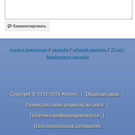

Комментировать
/
/
/
стихи и пожелания
свадьба
юбилей свадьбы
20 лет -
фарфоровая свадьба
Copyright © 2011-2026 Amdoit
|
Обратная связь
|
Разместить свою открытку на сайте
|
Политика конфиденциальности
|
Пользовательское соглашение