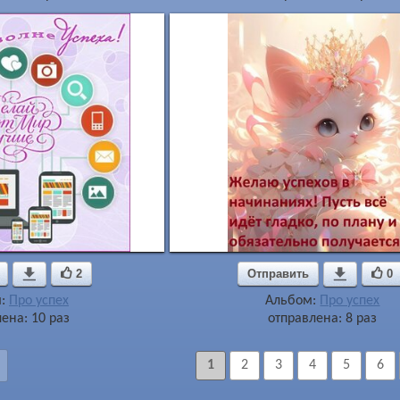

2
Отправить

0
м:
Про успех
Альбом:
Про успех
ена: 10 раз
отправлена: 8 раз
1
2
3
4
5
6