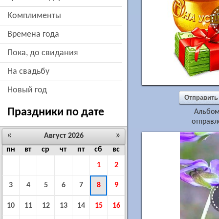
комплименты
времена года
пока, до свидания
на свадьбу
новый год
Отправить
Праздники по дате
Альбо
отправл
«
»
Август 2026
пн
вт
ср
чт
пт
сб
вс
1
2
3
4
5
6
7
8
9
10
11
12
13
14
15
16