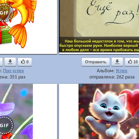

0
Отправить

10
м:
Про успех
Альбом:
Успех
ена: 351 раз
отправлена: 262 раза