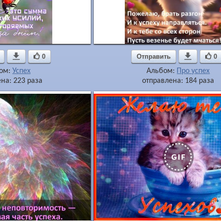

0
Отправить

0
ом:
Успех
Альбом:
Про успех
на: 223 раза
отправлена: 184 раза