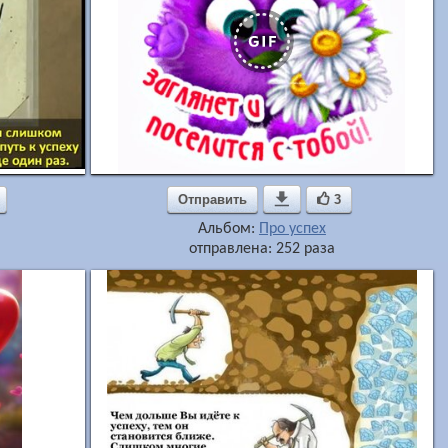
Отправить

3
Альбом:
Про успех
отправлена: 252 раза