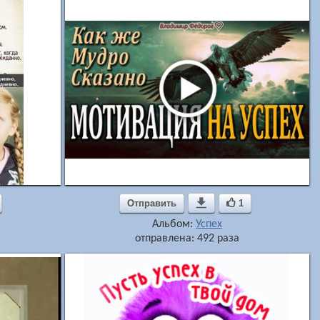
Отправить

1
Альбом:
Успех
отправлена: 492 раза