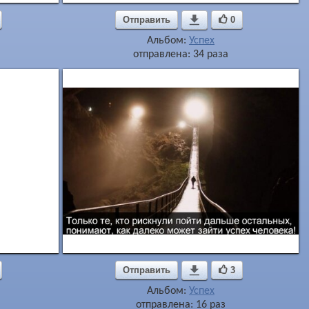
Отправить

0
Альбом:
Успех
отправлена: 34 раза
Отправить

3
Альбом:
Успех
отправлена: 16 раз