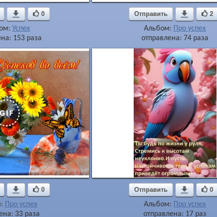

0
Отправить

2
ом:
Успех
Альбом:
Про успех
на: 153 раза
отправлена: 74 раза

0
Отправить

0
м:
Про успех
Альбом:
Про успех
ена: 33 раза
отправлена: 17 раз