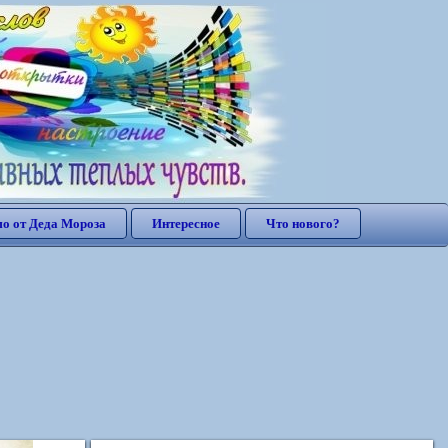
о от Деда Мороза
Интересное
Что нового?