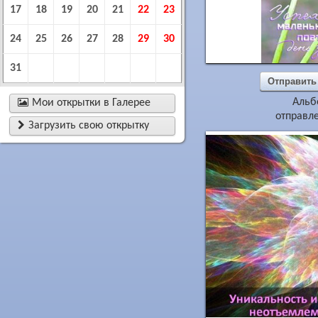
17
18
19
20
21
22
23
24
25
26
27
28
29
30
31
Отправить
Альб

Мои открытки в Галерее
отправле

Загрузить свою открытку