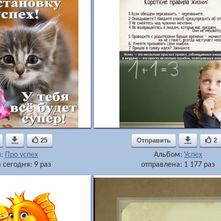

25
Отправить

2
м:
Про успех
Альбом:
Успех
 сегодня: 9 раз
отправлена: 1 177 раз