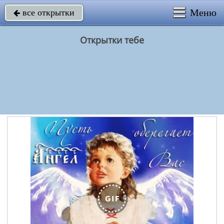
Меню
все открытки

Открытки тебе