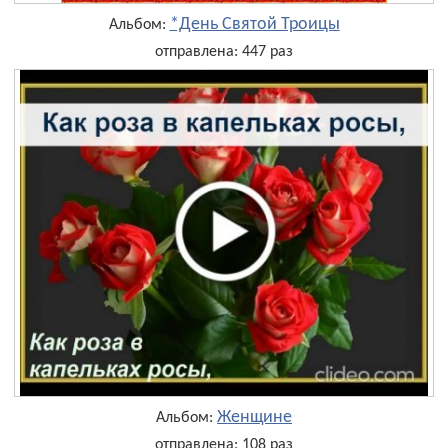
*День Святой Троицы
Альбом:
отправлена: 447 раз
Женщине
Альбом:
отправлена: 108 раз