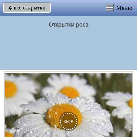
Меню
все открытки

Открытки роса