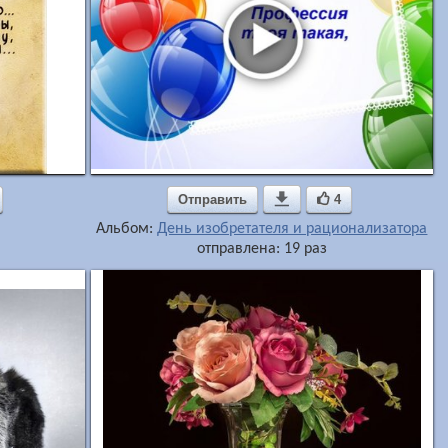
Отправить

4
Альбом:
День изобретателя и рационализатора
отправлена: 19 раз