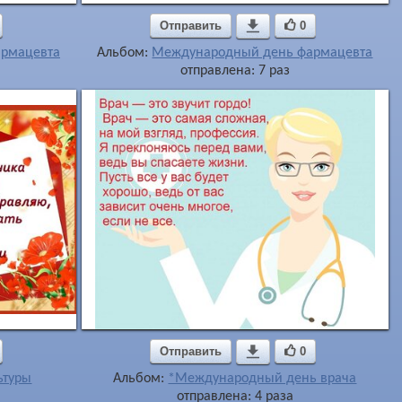
Отправить

0
рмацевта
Альбом:
Международный день фармацевта
отправлена: 7 раз
Отправить

0
ьтуры
Альбом:
*Международный день врача
отправлена: 4 раза