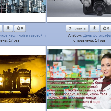

0
Отправить

0
иков нефтяной и газовой промышленности
Альбом:
День фотографа
ена: 17 раз
отправлена: 14 раз