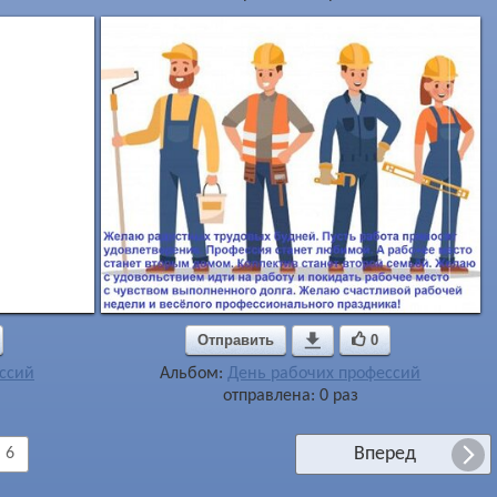
Отправить

0
ссий
Альбом:
День рабочих профессий
отправлена: 0 раз
Вперед
6