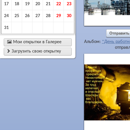
17
18
19
20
21
22
23
24
25
26
27
28
29
30
31
Отправить
Альбом:
*День работн

Мои открытки в Галерее
отправл

Загрузить свою открытку