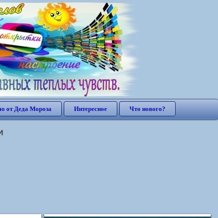
о от Деда Мороза
Интересное
Что нового?
и