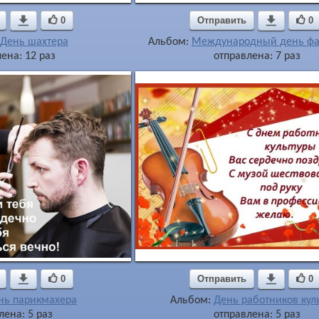

0
Отправить

0
День шахтера
Альбом:
Международный день фа
ена: 12 раз
отправлена: 7 раз

0
Отправить

0
нь парикмахера
Альбом:
День работников кул
лена: 5 раз
отправлена: 5 раз