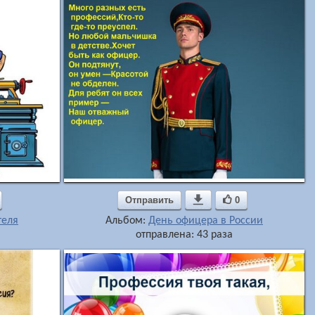
Отправить

0
теля
Альбом:
День офицера в России
отправлена: 43 раза