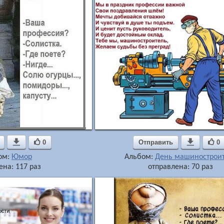

0
Отправить

0
ом:
Юмор
Альбом:
День машинострои
ена: 117 раз
отправлена: 70 раз