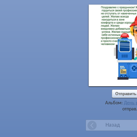
Отправить
Альбом:
День 
отправ
Назад