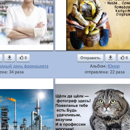

0
Отправить

0
дный день фармацевта
Альбом:
Юмор
ена: 34 раза
отправлена: 22 раза