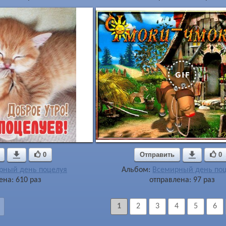

0
Отправить

0
рный день поцелуя
Альбом:
Всемирный день по
ена: 610 раз
отправлена: 97 раз
1
2
3
4
5
6