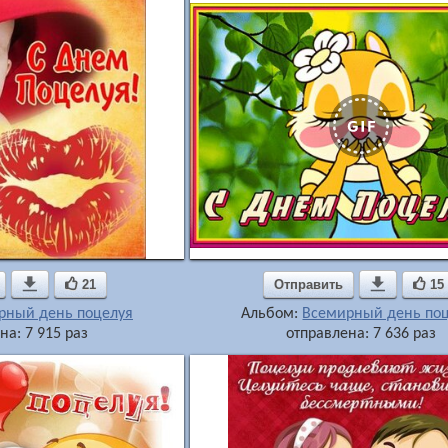

21
Отправить

15
рный день поцелуя
Альбом:
Всемирный день по
на: 7 915 раз
отправлена: 7 636 раз