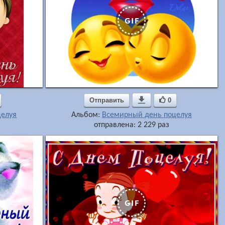
Отправить

0
целуя
Альбом:
Всемирный день поцелуя
отправлена: 2 229 раз