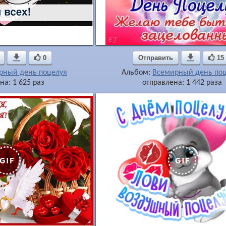

0
Отправить

15
рный день поцелуя
Альбом:
Всемирный день по
на: 1 625 раз
отправлена: 1 442 раза