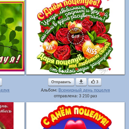
Отправить

3
целуя
Альбом:
Всемирный день поцелуя
отправлена: 3 210 раз