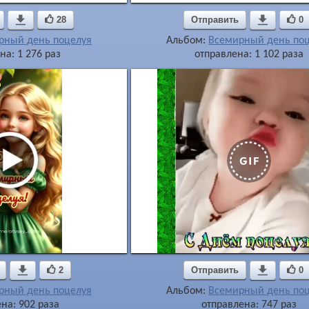

28
Отправить

0
рный день поцелуя
Альбом:
Всемирный день по
на: 1 276 раз
отправлена: 1 102 раза

2
Отправить

0
рный день поцелуя
Альбом:
Всемирный день по
на: 902 раза
отправлена: 747 раз