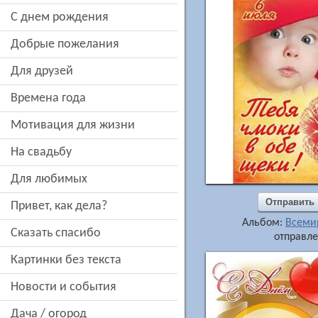
c днем рождения
добрые пожелания
для друзей
времена года
мотивация для жизни
на свадьбу
для любимых
Отправить
привет, как дела?
Альбом:
Всеми
сказать спасибо
отправле
картинки без текста
новости и события
дача / огород