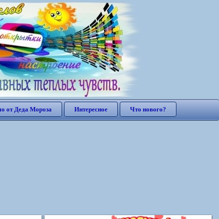
о от Деда Мороза
Интересное
Что нового?