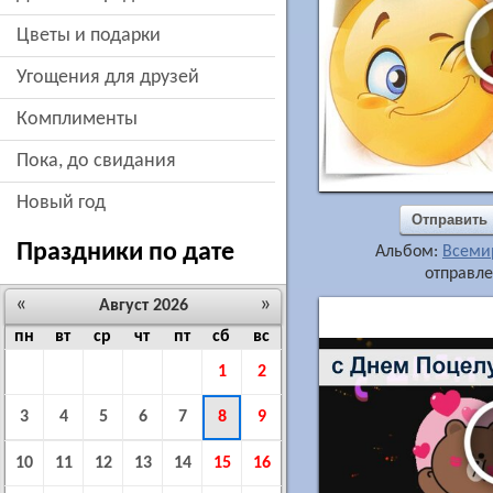
цветы и подарки
угощения для друзей
комплименты
пока, до свидания
новый год
Отправить
Праздники по дате
Альбом:
Всеми
отправле
«
»
Август 2026
пн
вт
ср
чт
пт
сб
вс
1
2
3
4
5
6
7
8
9
10
11
12
13
14
15
16