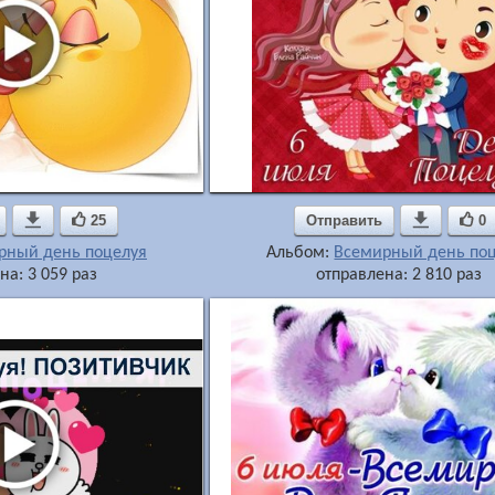

25
Отправить

0
рный день поцелуя
Альбом:
Всемирный день по
на: 3 059 раз
отправлена: 2 810 раз