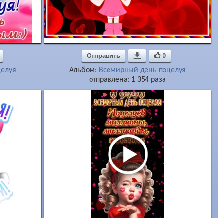
Отправить

0
целуя
Альбом:
Всемирный день поцелуя
отправлена: 1 354 раза