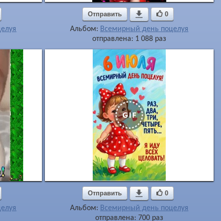
Отправить

0
целуя
Альбом:
Всемирный день поцелуя
отправлена: 1 088 раз
Отправить

0
целуя
Альбом:
Всемирный день поцелуя
отправлена: 700 раз